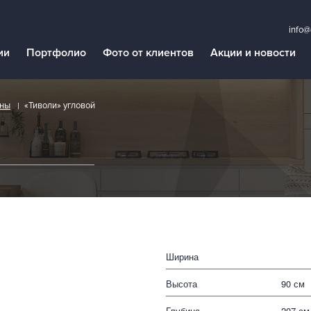
info@
ии
Портфолио
Фото от клиентов
Акции и новости
аны
«Тиволи» угловой
Ширина
Высота
90 см
Глубина
207 см