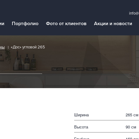
info@
ии
Портфолио
Фото от клиентов
Акции и новости
аны
«Дос» угловой 265
Ширина
265 см
Высота
90 см
Глубина
160 см