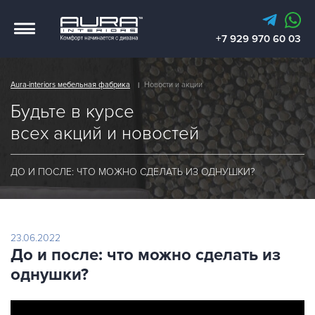
+7 929 970 60 03
Каталог
Презентации
Aura-interiors мебельная фабрика
Новости и акции
Портфолио
Будьте в курсе
Фото от клиентов
всех акций и новостей
Акции и новости
Где купить
ДО И ПОСЛЕ: ЧТО МОЖНО СДЕЛАТЬ ИЗ ОДНУШКИ?
О фабрике
Контакты
Доставка
23.06.2022
info@aura-interiors.ru
До и после: что можно сделать из
однушки?